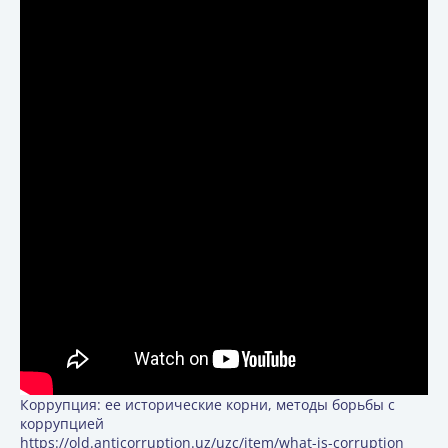
Коррупция: ее исторические корни, методы борьбы с
коррупцией
https://old.anticorruption.uz/uzc/item/what-is-corruption