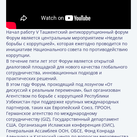
Начал работу V Ташкентский антикоррупционный форум
Форум является центральным мероприятием «Недели
борьбы с коррупцией», которая ежегодно проводится по
инициативе Национального совета по противодействию
коррупции.
В течение пяти лет этот Форум является открытой
диалоговой площадкой для нового качества глобального
сотрудничества, инновационных подходов и
практических решений.
В этом году Форум, проходящий под лозунгом «От
дискуссий к реальным переменам», был организован
Агентством по борьбе с коррупцией Республики
Узбекистан при поддержке крупных международных
партнеров, таких как Европейский Союз, ПРООН,
Германское агентство по международному
сотрудничеству (GIZ), Государственный департамент
США, Организация Исламская конференция (ОИС),
Генеральная Ассамблея ООН, ОБСЕ, Фонд Конрада
Аденауэра и Катарский центр по вопросам верховенства