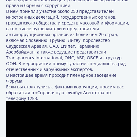
права и борьбы с коррупцией.
В нем приняли участие около 250 представителей
иностранных делегаций, государственных органов,
гражданского общества и средств массовой информации,
в том числе руководители и представители
антикоррупционных органов из более чем 20 стран,
включая Словению, Грузию, Литву, Королевство
Саудовская Аравия, ОАЭ, Египет, Германию,
Азербайджан, а также ведущие представители
Transparency International, ОИС, АБР, ОБСЕ и структур
ООН. В мероприятии примут участие специалисты, ряд
отечественных и зарубежных экспертов.
В настоящее время проходит пленарное заседание
Форума.
Если вы столкнулись с фактами коррупции, просим вас
обратиться в «Справочную службу» Агентства по
телефону 1253.