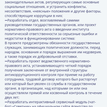
законодательных актов, регулирующих самые основные
социальные отношения, и устранить конфликты,
несоответствия, «неясные» положения и другие факторы,
способствующие коррупции в них;
➖Разработать отдел, возглавляемый самими
руководителями государственных органов, или проект
нормативно-правового акта о введении института
политической ответственности за серьезные ошибки и
недостатки в функционировании система:
В проекте предусмотрены обязанности государственных
служащих, занимающих политические должности, перед
народом, основания и порядок выражения им недоверия,
а также порядок их добровольной отставки.
➖Разработать проект ведомственного нормативно-
правового акта, устанавливающего четкий порядок
получения заключения от внутренней структуры
антикоррупционного контроля при приеме на работу
сотрудника, трудовой договор которого был расторгнут
или который был уволен со службы в государственном
органе, в организации, над которыми он или она
осуществляли прямой или косвенный контроль в течение
двух лет;
➖Разработать интерактивный сервисный модуль (чат-
бот) «Советник» на официальном сайте Агентства по