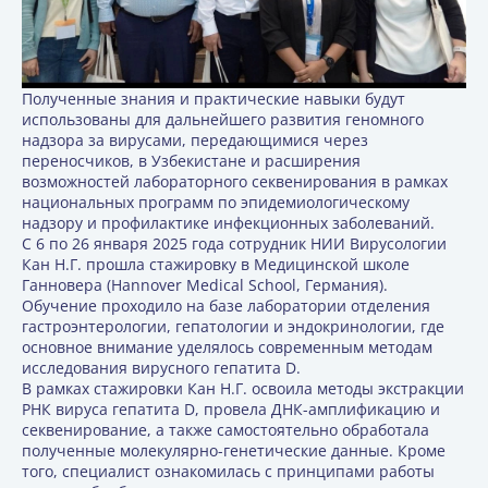
Полученные знания и практические навыки будут
использованы для дальнейшего развития геномного
надзора за вирусами, передающимися через
переносчиков, в Узбекистане и расширения
возможностей лабораторного секвенирования в рамках
национальных программ по эпидемиологическому
надзору и профилактике инфекционных заболеваний.
С 6 по 26 января 2025 года сотрудник НИИ Вирусологии
Кан Н.Г. прошла стажировку в Медицинской школе
Ганновера (Hannover Medical School, Германия).
Обучение проходило на базе лаборатории отделения
гастроэнтерологии, гепатологии и эндокринологии, где
основное внимание уделялось современным методам
исследования вирусного гепатита D.
В рамках стажировки Кан Н.Г. освоила методы экстракции
РНК вируса гепатита D, провела ДНК-амплификацию и
секвенирование, а также самостоятельно обработала
полученные молекулярно-генетические данные. Кроме
того, специалист ознакомилась с принципами работы