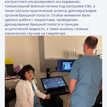
контрастного ультразвукового исследования,
тонкоигольной биопсии печени под контролем УЗИ, а
также изучала практические аспекты допплерографии
органов брюшной полости. Особое внимание было
уделено работе с пациентами, проведению
дренирования брюшной полости и пункции
асцитической жидкости, а также анализу сложных
клинических случаев на симуляторе.