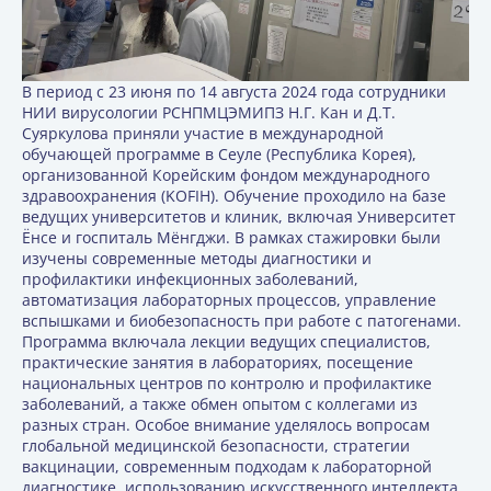
В период с 23 июня по 14 августа 2024 года сотрудники
НИИ вирусологии РСНПМЦЭМИПЗ Н.Г. Кан и Д.Т.
Суяркулова приняли участие в международной
обучающей программе в Сеуле (Республика Корея),
организованной Корейским фондом международного
здравоохранения (KOFIH). Обучение проходило на базе
ведущих университетов и клиник, включая Университет
Ёнсе и госпиталь Мёнгджи. В рамках стажировки были
изучены современные методы диагностики и
профилактики инфекционных заболеваний,
автоматизация лабораторных процессов, управление
вспышками и биобезопасность при работе с патогенами.
Программа включала лекции ведущих специалистов,
практические занятия в лабораториях, посещение
национальных центров по контролю и профилактике
заболеваний, а также обмен опытом с коллегами из
разных стран. Особое внимание уделялось вопросам
глобальной медицинской безопасности, стратегии
вакцинации, современным подходам к лабораторной
диагностике, использованию искусственного интеллекта