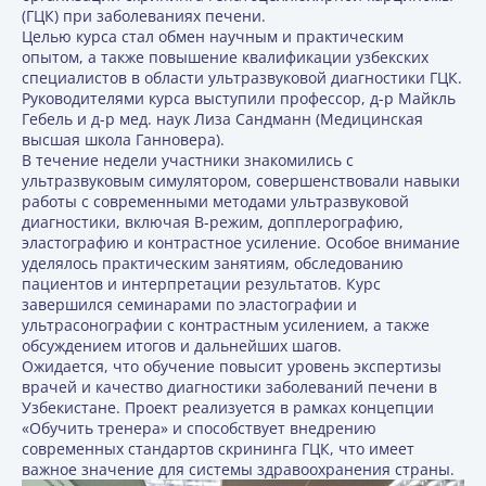
(ГЦК) при заболеваниях печени.
Целью курса стал обмен научным и практическим
опытом, а также повышение квалификации узбекских
специалистов в области ультразвуковой диагностики ГЦК.
Руководителями курса выступили профессор, д-р Майкль
Гебель и д-р мед. наук Лиза Сандманн (Медицинская
высшая школа Ганновера).
В течение недели участники знакомились с
ультразвуковым симулятором, совершенствовали навыки
работы с современными методами ультразвуковой
диагностики, включая В-режим, допплерографию,
эластографию и контрастное усиление. Особое внимание
уделялось практическим занятиям, обследованию
пациентов и интерпретации результатов. Курс
завершился семинарами по эластографии и
ультрасонографии с контрастным усилением, а также
обсуждением итогов и дальнейших шагов.
Ожидается, что обучение повысит уровень экспертизы
врачей и качество диагностики заболеваний печени в
Узбекистане. Проект реализуется в рамках концепции
«Обучить тренера» и способствует внедрению
современных стандартов скрининга ГЦК, что имеет
важное значение для системы здравоохранения страны.