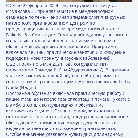
С 24 по 27 февраля 2024 года сотрудник института,
Исмаилова З., приняла участие в международном
семинаре по теме «Геномная эпидемиология вирусных
патогенов», организованном Центром по
предотвращению вспышек при медицинской школе
Duke-NUS в Сингапуре. Семинар объединил участников
из разных стран для обмена знаниями и опытом в
области молекулярной эпидемиологии. Программа
включала лекции, практические занятия и обсуждение
подходов к мониторингу. вирусных заболеваний.
С 22 апреля по 6 мая 2024 года сотрудники НИИ
вирусологии Бригида К. С. и Абдурахимова Д. Р. приняли
участие в международной обучающей программе по
гепатологии и трансплантации печени в госпитале Fortis
Noida (Индия)
Программа обучения включала практическую работу с
пациентами до и после трансплантации печени, участие
в амбулаторных консультациях и обсуждение
клинических случаев. Основные модули охватывали
показания к трансплантации, предтрансплантационное
обследование, применение иммунодепрессантов и
ведение пациентов с отторжением трансплантата.
Особое внимание уделялось мультидисциплинарному