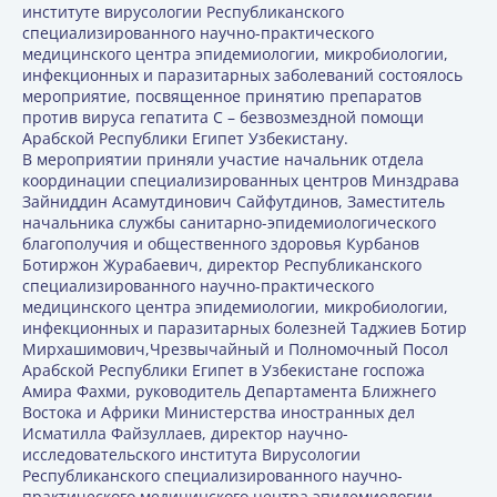
институте вирусологии Республиканского
специализированного научно-практического
медицинского центра эпидемиологии, микробиологии,
инфекционных и паразитарных заболеваний состоялось
мероприятие, посвященное принятию препаратов
против вируса гепатита С – безвозмездной помощи
Арабской Республики Египет Узбекистану.
В мероприятии приняли участие начальник отдела
координации специализированных центров Минздрава
Зайниддин Асамутдинович Сайфутдинов, Заместитель
начальника службы санитарно-эпидемиологического
благополучия и общественного здоровья Курбанов
Ботиржон Журабаевич, директор Республиканского
специализированного научно-практического
медицинского центра эпидемиологии, микробиологии,
инфекционных и паразитарных болезней Таджиев Ботир
Мирхашимович,Чрезвычайный и Полномочный Посол
Арабской Республики Египет в Узбекистане госпожа
Амира Фахми, руководитель Департамента Ближнего
Востока и Африки Министерства иностранных дел
Исматилла Файзуллаев, директор научно-
исследовательского института Вирусологии
Республиканского специализированного научно-
практического медицинского центра эпидемиологии,