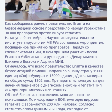
Как
сообщалось
ранее, правительство Египта на
безвозмездной основе
предоставило
народу Узбекистана
30 000 препаратов против вируса гепатита.
Накануне, 9 сентября в Научно-исследовательском
институте вирусологии МЗ РУз
состоялось
мероприятие,
посвященное принятию препаратов. Наряду со
специалистами НИИ, в нем приняли участие - посол
Египта в Узбекистане и руководитель Департамента
Ближнего Востока и Африки МИД.
Отмечалось, что всего правительство Египта в качестве
безвозмездной помощи направило в нашу страну 15000
единиц «Софосбувира» и 15000 единиц «Даклатасвира»
на общую сумму $302 тыс. Препараты используются для
лечения пациентов с диагнозом вирусный гепатит Тип
«С» при скрининговых испытаниях.
Об этой болезни, к сожалению, многие знают не
понаслышке. По информации ВОЗ, ежегодно вирусом
гепатита С заражаются 200 млн. человек. Согласно
статистическим данным 2020 года, ежегодно от