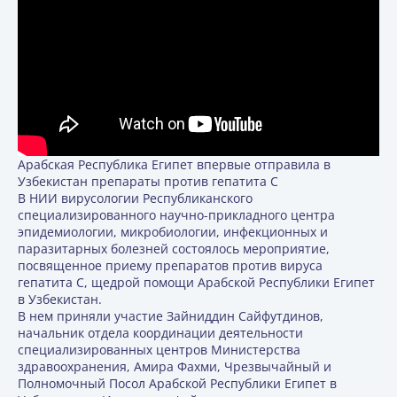
Арабская Республика Египет впервые отправила в
Узбекистан препараты против гепатита С
В НИИ вирусологии Республиканского
специализированного научно-прикладного центра
эпидемиологии, микробиологии, инфекционных и
паразитарных болезней состоялось мероприятие,
посвященное приему препаратов против вируса
гепатита С, щедрой помощи Арабской Республики Египет
в Узбекистан.
В нем приняли участие Зайниддин Сайфутдинов,
начальник отдела координации деятельности
специализированных центров Министерства
здравоохранения, Амира Фахми, Чрезвычайный и
Полномочный Посол Арабской Республики Египет в