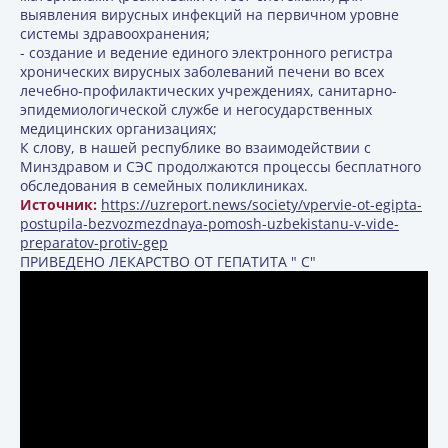
выявления вирусных инфекций на первичном уровне
системы здравоохранения;
- создание и ведение единого электронного регистра
хронических вирусных заболеваний печени во всех
лечебно-профилактических учреждениях, санитарно-
эпидемиологической службе и негосударственных
медицинских организациях;
К слову, в нашей республике во взаимодействии с
Минздравом и СЭС продолжаются процессы бесплатного
обследования в семейных поликлиниках.
Источник:
https://uzreport.news/society/vpervie-ot-egipta-
postupila-bezvozmezdnaya-pomosh-uzbekistanu-v-vide-
preparatov-protiv-gep
ПРИВЕДЕНО ЛЕКАРСТВО ОТ ГЕПАТИТА " С"